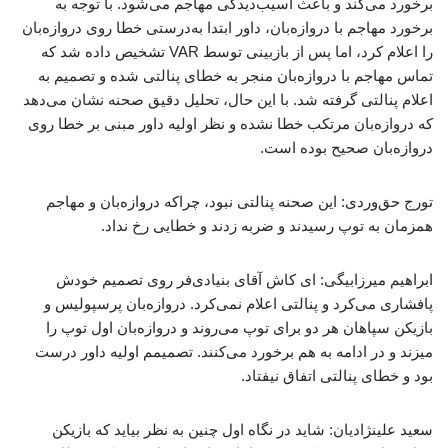
برخورد می‌کند و باعث آسیب‌دیدگی مهاجم می‌شود. با توجه به
برخورد مهاجم با دروازه‌بان، داور ابتدا به‌درستی خطا روی دروازه‌بان
را اعلام کرد، اما پس از بازبینی توسط VAR تشخیص داده شد که
تماس مهاجم با دروازه‌بان منجر به خطای پنالتی شده و تصمیم به
اعلام پنالتی گرفته شد. با این حال، تحلیل دقیق صحنه نشان می‌دهد
که دروازه‌بان مرتکب خطا نشده و نظر اولیه داور مبنی بر خطا روی
دروازه‌بان صحیح بوده است.
تورج حق‌وردی: این صحنه پنالتی نبود، چراکه دروازه‌بان و مهاجم
همزمان به توپ رسیدند و ضربه زدند و خطایی رخ نداد.
ابراهیم میرزابیگی: ای کاش آقای بنیادی‌فر روی تصمیم خودش
پافشاری می‌کرد و پنالتی اعلام نمی‌کرد. دروازه‌بان پرسپولیس و
بازیکن سپاهان هر دو برای توپ می‌روند و دروازه‌بان اول توپ را
میزند و در ادامه به هم برخورد می‌کنند. تصمیمم اولیه داور درست
بود و خطای پنالتی اتفاق نیفتاد.
سعید علینژادیان: شاید در نگاه اول چنین به نظر بیاید که بازیکن