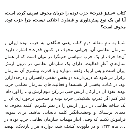
کتاب «ستیز قدرت» حزب توده را جریان مخوف تعریف کرده است،
آیا این یک نوع پیش‌داوری و قضاوت اخلاقی نیست، چرا حزب توده
مخوف است؟
شما به نامِ مقاله دومِ کتاب یعنی «نگاهی به حزب توده ایران و
سازمان نظامی آن: جریانی مخوف در کمینِ قدرت» اشاره دارید.
آن‌جا حرف از یک حزب سیاسی چپ‌گرا در میان است که از همان
سال‌هایِ آغازِ فعالیت، دارای یک سازمان نظامی در درون ارتش
ایران است و پس از یک وقفه، دوباره و با قدرت بیشتری آن سازمان
برقرار می‌شود که دربردارنده دو بخشِ مخفی (افسران و درجه‌داران)
بود. در کتاب، بخشی از نقشه‌ها و فعالیت‌های سازمان نظامی حزب
توده، نفوذ آن در ارکان ارتش حتی در رکن دوم ارتش و… را آورده‌ام.
فکر کنم اگر قدرتِ تشکیلاتیِ حزب توده و همچنین برخورداری آن از
یک شاخه نظامی در درون ارتش را در نظر بگیریم، کلمه مخوف به
معنایِ ترسناک و وحشت‌انگیز کلمه نابجایی نباشد. برای نمونه،
فراموش نکنیم که وقتی انبار مهمات سازمان نظامی حزب توده در
دی ماه ۱۳۳۳ و در داوودیه کشف شد، دوازده هزار نارنجک، نهصد