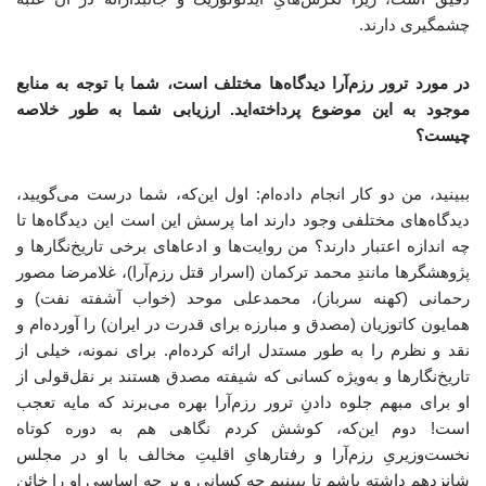
چشمگیری دارند.
در مورد ترور رزم‌آرا دیدگاه‌ها مختلف است، شما با توجه به منابع
موجود به این موضوع پرداخته‌اید. ارزیابی شما به طور خلاصه
چیست؟
ببینید، من دو کار انجام داده‌ام: اول این‌که، شما درست می‌گویید،
دیدگاه‌های مختلفی وجود دارند اما پرسش این است این دیدگاه‌ها تا
چه اندازه اعتبار دارند؟ من روایت‌ها و ادعاهای برخی تاریخ‌نگارها و
پژوهشگرها مانندِ محمد ترکمان (اسرار قتل رزم‌آرا)، غلامرضا مصور
رحمانی (کهنه سرباز)، محمدعلی موحد (خواب آشفته نفت) و
همایون کاتوزیان (مصدق و مبارزه برای قدرت در ایران) را آورده‌ام و
نقد و نظرم را به طور مستدل ارائه کرده‌ام. برای نمونه، خیلی از
تاریخ‌نگارها و به‌ویژه کسانی که شیفته مصدق هستند بر نقل‌قولی از
او برای مبهم جلوه ‌دادنِ ترور رزم‌آرا بهره می‌برند که مایه تعجب
است! دوم این‌که، کوشش کردم نگاهی هم به دوره کوتاه
نخست‌وزیریِ رزم‌آرا و رفتارهایِ اقلیتِ مخالف با او در مجلس
شانزدهم داشته باشم تا ببینیم چه کسانی و بر چه اساسی او را خائن