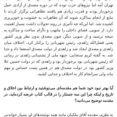
تهران آمد اما نیروهای حزب توده که در دوره مصدق از آزادی عمل
برخوردار بودند و قدرت زیادی هم یافتند تظاهراتی برگزار کردند تا
مانع از انجام مذاکره شوند که آن تظاهرات به خشونت و خون‌ریزی
کشیده شد. اما این‌که چه تأثیری در روند تحولات داشت بسیار اهمیت
دارد. از ‌سویی، فضایِ داخلی را ملتهب و ناآرام ساخت و مذاکره به
نتیجه نرسید و از سویی دیگر، چون مصدق بدون نظر وزیر کشور
یعنی فضل‌الله زاهدی، رئیس شهربانی را برکنار کرد، اختلاف میان
زاهدی و مصدق ایجاد شد و زاهدی از دولت مصدق استعفا داد و جدا
شد. به گفته کریم سنجابی، جبهه ملی از پشتیبانی زاهدی در زمانی
که رئیس شهربانی بود برخوردار بود و زاهدی که در دولت‌ حسین علا
وزیر کشور بود در دولت مصدق هم در همین پست حساس و مهم
ماند ولی سرانجام کار به اختلاف و جدایی کشید.
آیا بهتر نبود خود شما هم مقدمه‌ای می‌نوشتید و ارتباط بین اخلاق و
تاریخ و اینکه چرا این سه جستار را در قالب کتاب عرضه کرده‌اید، در
مقدمه توضیح می‌دادید؟
به نظرم، مقدمه آقای ملکیان مانند همه نوشته‌های او، بسیار خواندنی