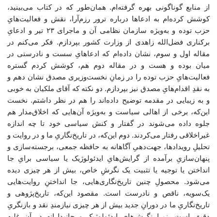
از منابع گوناگونی بهره گرفته‌ام. همان‌طور که در کتاب می‌بینید،
کوشش کرده‌ام به ادعاها درباره ترور رزم‌آرا، نقش و فعالیت‌هایِ
حزب توده و به‌ویژه سازمان نظامی آن و ماجرای ۲۳ تیر و ادعایِ
برکناری فضل‌الله زاهدی از وزارت کشور بپردازم. فکر می‌کنم در
مقاله اول و سوم، نشان داده‌ام که ادعاهایِ سست و نادرستی در
میان بوده و هست و در مقاله دوم هم، کوشش کردم گستره
فعالیت‌هایِ حزب توده را در زمانِ نخست‌وزیری مصدق نشان دهم و
به نقدِ اقدام‌هایِ مصدق نیز بپردازم. دو نکته که آقای ملکیان به‌ خوبی
و به زیبایی در مقدمه توضیح داده‌اند را هم در نظر داشتم. نخست
این‌که، برخی از اهالی سیاست و به‌ویژه آن‌هایی که اخلاق‌مدار هم
جلوه داده می‌شوند در گفتار و کنش سیاسی خود تا چه اندازه
غیراخلاقی رفتار می‌کردند. دوم این‌که، در تاریخ‌نگاریِ ما و در روایت و
تحلیلِ رویدادها، جهت‌دهیِ آگاهانه به حافظه جمعی، برجسته‌سازی و
پنهان‌سازیِ برآمده از گرایش‌هایِ ایدئولوژیک یا سیاسی برایِ جا
انداختن یا توجیه یا تثبیت یک نگرشِ خاص، بیش از هر چیزی دیده
می‌شود. محصولِ چنین تاریخ‌نگاری‌هایی، جا انداختنِ روایت‌هایی
یک‌سویه، ناقص و نادرست است. مقصود این‌که، تاریخ‌پژوهی و
تاریخ‌نگاریِ ما در دورانِ جدید بیش از هر چیزی نیازمندِ نقد و بازنگریِ
دقیق است، زیرا نگرش‌هایِ ایدئولوژیک و جانبدارانه در آن غلبه