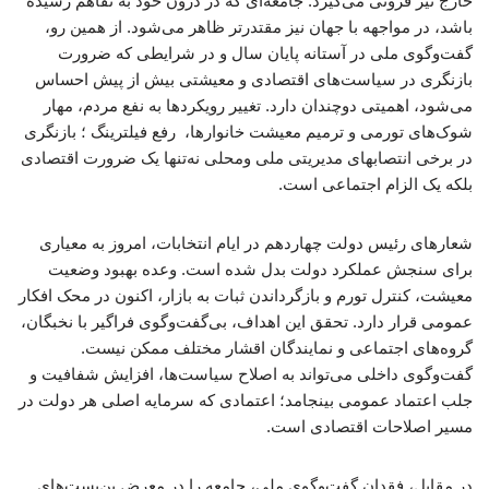
خارج نیز فزونی می‌گیرد. جامعه‌ای که در درون خود به تفاهم رسیده
باشد، در مواجهه با جهان نیز مقتدرتر ظاهر می‌شود. از همین رو،
گفت‌وگوی ملی در آستانه پایان سال و در شرایطی که ضرورت
بازنگری در سیاست‌های اقتصادی و معیشتی بیش از پیش احساس
می‌شود، اهمیتی دوچندان دارد. تغییر رویکردها به نفع مردم، مهار
شوک‌های تورمی و ترمیم معیشت خانوارها، رفع فیلترینگ ؛ بازنگری
در برخی انتصابهای مدیریتی ملی ومحلی نه‌تنها یک ضرورت اقتصادی
بلکه یک الزام اجتماعی است.
شعارهای رئیس دولت چهاردهم در ایام انتخابات، امروز به معیاری
برای سنجش عملکرد دولت بدل شده است. وعده بهبود وضعیت
معیشت، کنترل تورم و بازگرداندن ثبات به بازار، اکنون در محک افکار
عمومی قرار دارد. تحقق این اهداف، بی‌گفت‌وگوی فراگیر با نخبگان،
گروه‌های اجتماعی و نمایندگان اقشار مختلف ممکن نیست.
گفت‌وگوی داخلی می‌تواند به اصلاح سیاست‌ها، افزایش شفافیت و
جلب اعتماد عمومی بینجامد؛ اعتمادی که سرمایه اصلی هر دولت در
مسیر اصلاحات اقتصادی است.
در مقابل، فقدان گفت‌وگوی ملی، جامعه را در معرض بن‌بست‌های