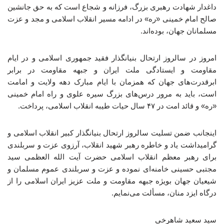
داغدار شهادت رهبری بزرگ، فرزانه و شجاع است که به حق جانشین
صالح امام خمینی «ره» در ادامه مسیر انقلاب اسلامی و مجد و عزت
مسلمانان جهان، بوده‌اند.
امروز در سالروز ارتحال بنیانگذار فقید جمهوری اسلامی و در ایام
مقاومت و ایستادگی ملت ایران و جبهه مقاومت در برابر
ابرقدرت‌های جهان که همزمان با ایام مبارک دهه ولایت و امامت
است، باید به مرور درس‌های بزرگ سیره علوی و راه امام خمینی
«ره» و قائد امت در ۴۷ سال حیات طیبه انقلاب اسلامی، پرداخت.
اینجانب ضمن تسلیت سالروز ارتحال بنیانگذار کبیر انقلاب اسلامی و
گرامیداشت یاد و خاطره رهبر شهید انقلاب، آرزوی عزت و سربلندی
برای رهبر معظم انقلاب اسلامی حضرت آیت الله العظمی سید
مجتبی حسینی خامنه‌ای نموده و عزت و سربلندی عموم مسلمان و
شیعیان جهان بویژه جبهه مقاومت و ملت عزیز ایران اسلامی را از
درگاه ایزد منان، مسألت می‌نمایم.
سید سعید شاهرخی