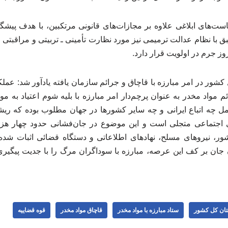
یاست‌های ابلاغی علاوه بر مجازات‌های قانونی مرتکبین، با هدف پیش
 با نظام عدالت ترمیمی نیز مورد نظارت تأمینی ـ تربیتی و مراقبتی ق
روز جرم در اولویت قرار دارد.
شور در امر مبارزه با قاچاق و جرائم سازمان یافته یادآور شد: عمل
ئم مواد مخدر به عنوان پرچم‌دار امر مبارزه با بلیه شوم اعتیاد به م
ل چه اتباع ایرانی و چه سایر کشورها در جهان مطلوب بوده که ریشه
 اجتماعی متجلی است و این موضوع در جان‌فشانی حدود چهار هزا
ور، نیروهای مسلح، نهادهای اطلاعاتی و دستگاه قضائی اثبات شد
 جان بر کف این عرصه، مبارزه با سوداگران مرگ را با جدیت پیگیری
تان کل کشور
ستاد مبارزه با مواد مخدر
قاچاق مواد مخدر
قوه قضاییه