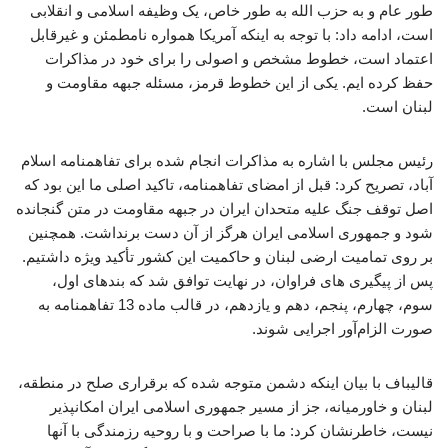
طور عام و به حزب الله به طور خاص، یک وظیفه اسلامی و انقلابی
است، ادامه داد: با توجه به اینکه آمریکا همواره نامطمئن و غیرقابل
اعتماد است، خطوط مشخص و اصولی را برای خود در مذاکرات
حفظ کرده ایم. یکی از این خطوط قرمز، مسئله جبهه مقاومت و
لبنان است.
رئیس مجلس با اشاره به مذاکرات انجام شده برای تفاهمنامه اسلام
آباد، تصریح کرد: قبل از امضای تفاهمنامه، تاکید اصلی ما این بود که
اصل توقف جنگ علیه متحدان ایران در جبهه مقاومت در متن گنجانده
شود و جمهوری اسلامی ایران هرگز از آن دست برنداشت. همچنین
بر روی تمامیت ارضی لبنان و حاکمیت این کشور تأکید ویژه داشتیم.
پس از پیگیری های فراوان، در نهایت توافق شد که بندهای اول،
سوم، چهارم، پنجم، دهم و یازدهم، در قالب ماده 13 تفاهمنامه به
صورت الزام‌آور اجرایی شوند.
قالیباف با بیان اینکه دشمن متوجه شده که برقراری صلح در منطقه،
لبنان و خاورمیانه، جز از مسیر جمهوری اسلامی ایران امکانپذیر
نیست، خاطرنشان کرد: ما با صراحت و با روحیه رزمندگی با آنها