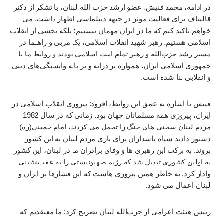
در ادامه، محمد فنیش، عضو ارشد حزب الله لبنان، با تشکر از دکتر
قالیباف برای فعالیت موثر در جبهه دیپلماسی اظهار داشت: می
خواهم تأکید کنم که ما در ایران مهمان نیستیم؛ بلکه بخشی از انقلاب
اسلامی هستیم. رهبر شهید انقلاب اسلامی، یک مربی و راهنما در
مسیر رشد حزب‌الله و رهبر تمام امت اسلامی بودند و روابط ما با
جمهوری اسلامی ایران، همواره برادرانه و بر پایه وابستگی‌های دینی
و انقلابی بنا شده است.
فنیش با اشاره به عمق این روابط، افزود: پیروزی انقلاب اسلامی در
ایران، پیروزی همه مسلمانان جهان بود. زمانی که در سال 1982
مردم لبنان سختی های جنگ را تحمل می کردند، امام خمینی(ره)
دستور دادند سپاه پاسداران برای یاری مردم لبنان به این کشور
بروند. به برکت این رهبری ها و وفای برادران ما در لبنان، این کشور
به اولین کشوری تبدیل شد که رژیم صهیونیستی را به عقب‌نشینی
وادار کرد. به خاطر همین پیروزی هاست که این فشارها بر ایران و
لبنان اعمال می شود.
رییس هیئت اعزامی از حزب‌الله لبنان تصریح کرد: ما معتقدیم که