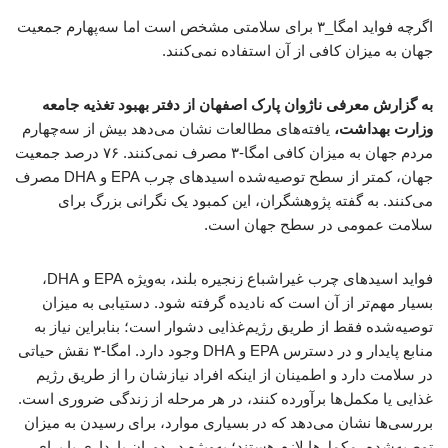
اگرچه فواید امگا_۳ برای سلامتی مشخص است اما سه‌پهارم جمعیت
جهان به میزان کافی از آن استفاده نمی‌کنند.
به گزارش معرفی ناژوان پارک اصفهان از دفتر بهبود تغذیه جامعه
وزارت بهداشت،
یافته‌های مطالعات نشان می‌دهد بیش از سه‌چهارم
مردم جهان به میزان کافی امگا-۳ مصرف نمی‌کنند. ۷۶ درصد جمعیت
جهان، کمتر از سطح توصیه‌شده اسیدهای چرب EPA و DHA مصرف
می‌کنند. به گفته پژوهشگران، این کمبود یک نگرانی بزرگ برای
سلامت عمومی در سطح جهان است.
فواید اسیدهای چرب غیراشباع زنجیره بلند، به‌ویژه EPA و DHA،
بسیار مهم‌تر از آن است که نادیده گرفته شود. دستیابی به میزان
توصیه‌شده فقط از طریق رژیم‌غذایی دشوار است؛ بنابراین نیاز به
منابع پایدار و در دسترس EPA و DHA وجود دارد. امگا-۳ نقش حیاتی
در سلامت دارد و اطمینان از اینکه افراد نیازشان را از طریق رژیم
غذایی یا مکمل‌ها برآورده کنند، در هر مرحله از زندگی ضروری است.
بررسی‌ها نشان می‌دهد که در بسیاری موارد، برای رسیدن به میزان
توصیه‌شده، مکمل‌ها لازم هستند؛ به‌ویژه در دوران بارداری یا برای