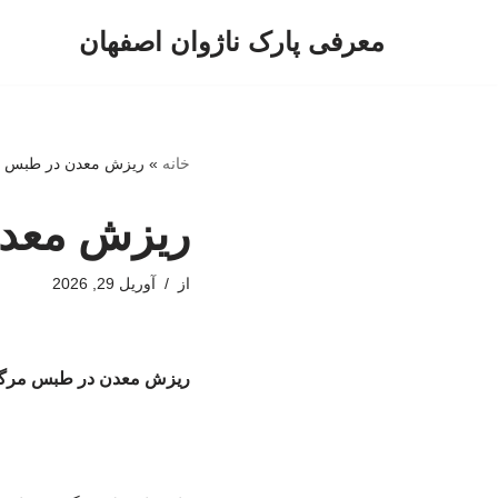
معرفی پارک ناژوان اصفهان
پرش
به
محتوا
خانه
»
ریزش معدن در طبس م
ریزش معدن
از
آوریل 29, 2026
ریزش معدن در طبس مرگب