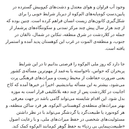
وجود آب فراوان و هوای معتدل و دشت‌های کم‌وبیش گسترده در
پایین‌دستِ کوه‌پایه‌های الم‌کوه از دیرباز شرایط خوبی را برای
شکل‌گیری کانون‌های زیست انسان فراهم کرده است. چنین بوده که
از چند هزار سال پیش چند مرکز تمدنی و سکونتگاه‌های پرشمار از
جمله در کلاردشت در شرق منطقه، تنکابن در شمال، تالقان در
جنوب، و منطقه‌ی الموت در غرب این کوهستان پدید آمده و استمرار
یافته است.
جا دارد که روز ملی الم‌کوه را فرصتی بدانیم تا در این شرایط
پربحران که حواس، ناخواسته یا به‌عمد از مهم‌ترین مسأله‌ی کشور
یعنی ضرورت حفاظت از محیط زیست و میراث‌های فرهنگی پرت
می‌شود، بیشتر به این مسأله بیاندیشیم. اخیراً در خبرها آمده که کاخ
اجابیت در کلاردشت پس از چند دهه بلاتکلیفی قرار است به موزه
بدل شود. این اقدام شایسته می‌تواند گامی باشد در جهت معرفی
بهتر میراث‌های منطقه‌ی کوهستانی الم‌کوه. هر فرد ساکن منطقه، و
هر کوه‌نورد یا طبیعت‌گرد یا گردشگر می‌تواند با در نظر داشتن
مسئولیت‌های شخصی در حفظ میراث‌های ملی، و با رعایت اصول
«طبیعت‌پیمایی بی ردپا» به حفظ گوهر کم‌مانند الم‌کوه کمک کند.