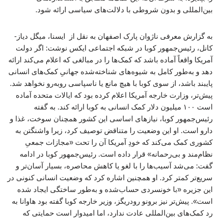
بین‌المللی و بدون شروطی با دلالت‌های سیاسی ارائه شود.
به گزارش معرفی ناژوان پارک اصفهان به نقل از ایسنا،‌ میگل دیاز-
کانل، رئیس‌جمهور کوبا در شبکه اجتماعی ایکس نوشت: اگر دولت
آمریکا واقعاً آماده باشد که کمک‌ها را در مبالغی که اعلام می‌کند ارائه
دهد و به‌طور کامل به شیوه‌های شناخته‌شده جهانیِ کمک‌های انسانی
پایبند باشد، از سوی کوبا با هیچ مانع یا ناسپاسی روبه‌رو نخواهد شد.
پیش‌تر، وزارت خارجه آمریکا اعلام کرده بود که ایالات متحده آماده
است ۱۰۰ میلیون دلار کمک انسانی به کوبا ارائه کند. به گفته
رئیس‌جمهور کوبا، نیازهای اساسی این کشور همچنان سوخت، غذا و
دارو است. او این وضعیت را متناقض توصیف کرد، زیرا واشنگتن به
کشوری کمک می‌کند که خودِ آمریکا آن را تحت «مجازات جمعیِ
نظام‌مند و بی‌رحمانه» قرار داده است. رئیس‌جمهور کوبا در ادامه
گفت: می‌شد آسیب‌ها را با لغو یا کاهش محاصره، بسیار آسان‌تر و
سریع‌تر کمتر کرد. او همچنین اشاره کرد که وضعیت انسانی کنونی در
این جزیره «با خونسردی حساب‌شده و به‌طور ساختگی ایجاد شده
است». پیش‌تر نیز برونو رودریگز، وزیر خارجه کوبا گفته بود هاوانا به
رد کمک‌های بین‌المللی عادت ندارد، اما امیدوار است حمایتی که