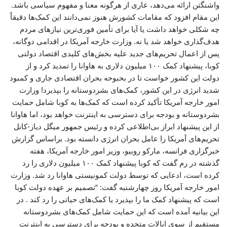
واشنگتن ارائه می‌دهد، عاری از هرگونه معنا و مفهوم سیاسی باشد.
این مقام افزود که مقامات کشورش هنوز نمی‌دانند این کمک‌ها دقیقاً
چه شکلی خواهد داشت یا آیا برای تأمین فوری‌ترین نیازهای مردم
هدف‌گذاری خواهد شد یا نه. وزارت خارجه آمریکا در اقدامی دوگانه،
پس از اعمال تحریم‌های جدید علیه بخش‌های کلیدی اقتصاد دولتی
کوبا، پیشنهاد کمک ۱۰۰ میلیون دلاری به هاوانا را تمدید کرد و از
دولت این کشور خواست تا در بحبوحه بحران اقتصادی جاری و کمبود
شدید انرژی در این کشور، کمک‌های بشردوستانه را بپذیرد! وزارت
امور خارجه آمریکا تأکید کرده است که کمک‌ها به کوبا شامل حمایت
بشردوستانه و بودجه برای دسترسی به اینترنت خواهد بود، اما هاوانا
از این پیشنهاد ابراز بی‌اطلاعی کرده و رئیس جمهور میگل دیاز-کانل
تحریم‌های آمریکا را عامل بحران انرژی دانسته بود. براساس گزارش
خبرگزاری فرانسه، مارکو روبیو، وزیر امور خارجه آمریکا، هفته
گذشته در رم گفت که کوبا پیشنهاد کمک ۱۰۰ میلیون دلاری را رد
کرده است، ادعایی که توسط دولت کمونیستی هاوانا رد شد. وزارت
امور خارجه آمریکا روز چهارشنبه گفت: “تصمیم بر عهده دولت کوبا
است که پیشنهاد کمک ما را بپذیرد یا کمک‌های حیاتی را رد کند . در
این بیانیه آمده است که این حمایت شامل کمک‌های بشردوستانه
مستقیم از سوی ایالات متحده و بودجه برای دسترسی به اینترنت