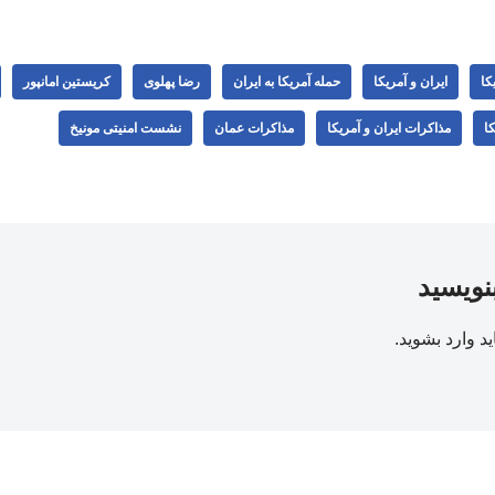
کا
ایران و آمریکا
حمله آمریکا به ایران
رضا پهلوی
کریستین امانپور
ا
مذاکرات ایران و آمریکا
مذاکرات عمان
نشست امنیتی مونیخ
بنویسید
ید
وارد بشوید
.