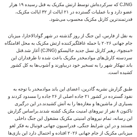
CJNG که سرکرده‌اش توسط ارتش مکزیک به قتل رسیده ۱۹ هزار
عضو دارد و با عملیات گسترده در ۲۱ ایالت از ۳۲ ایالت مکزیک،
قدرتمندترین کارتل مکزیک محسوب می‌شود.
به نقل از فارس، این جنگ از روز گذشته در شهر گوادالاخارا، میزبان
جام جهانی ٢٠٢۶ با حمله غافلگیرکننده ارتش مکزیک به محل اقامتگاه
«منچو»، رهبر کارتل نسل جدید جالیسکو (CJNG) آغاز شد.قتل
سردسته کارتل‌های موادمخدر مکزیک باعث شده تا طرفداران این
باند تبهکار شهر را به تسخیر خود دربیاورند و آشوب‌ها به کل کشور
کشیده است.
طبق گزارش نشریه گادرین، اعضای این باند موادمخدر با توجه به
نفوذ گسترده در کشور ۲۱ جاده اصلی از ۲۶ جاده را مسدود کردند و
بسیاری از ماشین‌ها و مغازه‌ها را به آتش کشیدند.در این درگیری
تاکنون ۸ نفر از نیروهای امنیت مکزیک کشته شدند.براساس گزارش
این رسانه، تمام نیروهای امنیتی مکزیک مشغول این جنگ داخلی
هستند و در این شرایط جنگی، فدراسیون جهانی فوتبال به فکر لغو
میزبانی مکزیک از جام جهانی ۲۰۲۶ افتاده و احتمال دارد این بازی‌ها