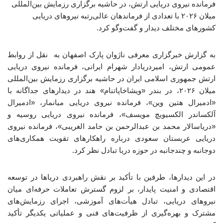
فرمانده نیروی دریایی ارتش، در حاشیه برگزاری رزمایش بین‌المللی
میلان ۲۰۲۶ با تعدادی از فرماندهان عالی‌رتبه نیروهای دریایی
کشورهای مختلف دیدار و گفت‌وگو کرد.
به گزارش خبرگزاری معرفی ناژوان پارک اصفهان به نقل از روابط
عمومی ارتش، امیردریادار شهرام ایرانی، فرمانده نیروی دریایی
ارتش جمهوری اسلامی ایران در حاشیه برگزاری رزمایش بین‌المللی
میلان ۲۰۲۶، در بندر «ویشاخاپاتنام» هند در دیدارهای جداگانه با
«ادمیرال هتین وین»، فرمانده نیروی دریایی میانمار، «ادمیرال
آلکساندر الکسیویچ مویسف»، فرمانده نیروی دریایی روسیه و
«دریاسالار محمد بن عبدالرحمن بن حامد الغریبی»، فرمانده نیروی
دریایی عربستان سعودی درباره راهکارهای تقویت همکاری‌های
دوجانبه و چندجانبه در حوزه دریا تبادل نظر کرد.
در این دیدارها، طرفین با تأکید بر نقش راهبردی دریاها در توسعه
اقتصادی و امنیت پایدار، بر لزوم گسترش تعاملات حرفه‌ای میان
نیروهای دریایی، تبادل هیأت‌های آموزشی، اجرای رزمایش‌های
مشترک و بهره‌گیری از ظرفیت‌های فنی و عملیاتی یکدیگر تأکید