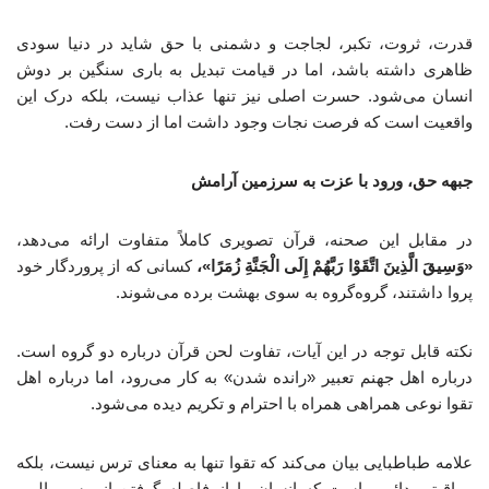
قدرت، ثروت، تکبر، لجاجت و دشمنی با حق شاید در دنیا سودی
ظاهری داشته باشد، اما در قیامت تبدیل به باری سنگین بر دوش
انسان می‌شود. حسرت اصلی نیز تنها عذاب نیست، بلکه درک این
واقعیت است که فرصت نجات وجود داشت اما از دست رفت.
جبهه حق، ورود با عزت به سرزمین آرامش
در مقابل این صحنه، قرآن تصویری کاملاً متفاوت ارائه می‌دهد،
«وَسِیقَ الَّذِینَ اتَّقَوْا رَبَّهُمْ إِلَی الْجَنَّةِ زُمَرًا»،
کسانی که از پروردگار خود
پروا داشتند، گروه‌گروه به سوی بهشت برده می‌شوند.
نکته قابل توجه در این آیات، تفاوت لحن قرآن درباره دو گروه است.
درباره اهل جهنم تعبیر «رانده شدن» به کار می‌رود، اما درباره اهل
تقوا نوعی همراهی همراه با احترام و تکریم دیده می‌شود.
علامه طباطبایی بیان می‌کند که تقوا تنها به معنای ترس نیست، بلکه
مراقبتی دائمی است که انسان را از فاصله گرفتن از مسیر الهی