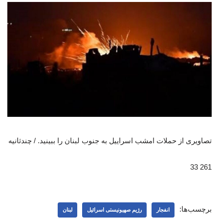
تصاویری از حملات امشب اسراییل به جنوب لبنان را ببینید. / چندثانیه
261 33
برچسب‌ها:
انفجار
رژیم صهیونیستی اسرائیل
لبنان