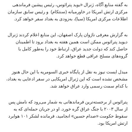
به گفته منابع آگاه، ژنرال «یوید پترائوس، رئیس پیشین فرماندهی
مرکزی ارتش امریکا در خاورمیانه (سنتکام) و رئیس سابق سازمان
اطلاعات مرکزی امریکا (سیا)، به‌زودی به بغداد سفر خواهد کرد.
به گزارش معرفی ناژوان پارک اصفهان، این منابع اعلام کردند ژنرال
دیوید پترائوس ممکن است همین هفته به بغداد برود تا اطمینان
حاصل کند که دولت جدید عراق، ارتباط خود را به‌طور کامل با
گروه‌های مسلح عراقی قطع خواهد کرد.
میدل ایست نیوز به نقل از پایگاه خبری السومریه با این حال هنوز
مشخص نشده است که این ژنرال امریکایی در سفر ادعایی به بغداد،
با کدام سمت رسمی وارد عراق خواهد شد.
پترائوس از برجسته‌ترین فرماندهانی به شمار می‌رود که نامش پس
از سال ۲۰۰۳ با جنگ عراق گره خورد. او در جریان حمله‌ای که به
سقوط حکومت «صدام حسین» انجامید، فرمانده لشکر ۱۰۱ هوابرد
ارتش امریکا بود.