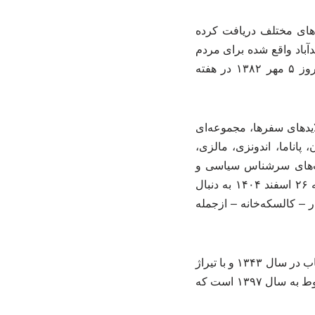
ت‌های مختلف دریافت کرده
آباد واقع شده برای مردم
ایران به یادگار گذاشتند. موزه برادران امیدوار، اولین موزه انسان‌شناسی در ایران است که روز ۵ مهر ۱۳۸۲ در هفته
ایدهای سفرها، مجموعه‌ای
پاناما، اندونزی، مالزی،
یت‌های سرشناس سیاسی و
فرهنگی جهان، همگی در موزه برادران امیدوار برای ملت ایران به یادگار مانده است. (سه‌شنبه ۲۶ اسفند ۱۴۰۴ به دنبال
 – کالسکه‌خانه – ازجمله
برادران امیدوار سال ۱۳۴۳ در بازگشت به ایران، کتابی از سفرهای خود نوشتند که اولین چاپ کتاب در سال ۱۳۴۳ و با تیراژ
۱۰ هزار نسخه و با نام «سفرهای برادران امیدوار» منتشر شد و آخرین تجدید چاپ این کتاب مربوط به سال ۱۳۹۷ است که